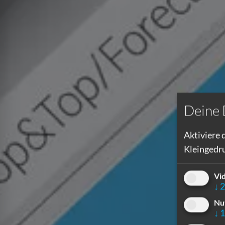
Deine 
Aktiviere 
Kleingedru
Vi
↓
2
Nu
↓
1