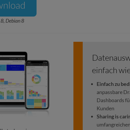
18, Debian 8
Datenausw
einfach wie
Einfach zu be
anpassbare D
Dashboards fü
Kunden
Sharing is cari
umfangreiche