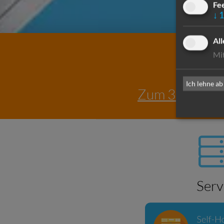
Fe
↓
1
All
Mit
Ich lehne ab
Zum 30. Juni 2
Serv