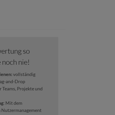
ertung so
 noch nie!
dienen:
vollständig
rag-and-Drop
r Teams, Projekte und
ng
: Mit dem
n Nutzermanagement