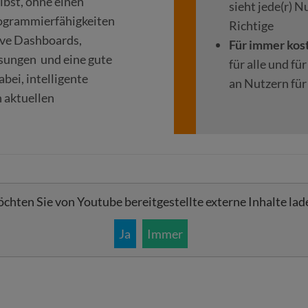
lbst, ohne einen
sieht jede(r) N
ogrammierfähigkeiten
Richtige
ive Dashboards,
Für immer kos
sungen und eine gute
für alle und fü
bei, intelligente
an Nutzern für
 aktuellen
chten Sie von
Youtube
bereitgestellte externe Inhalte lad
Ja
Immer