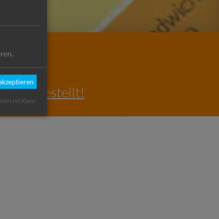
ren.
 akzeptieren
ce eingestellt!
isiert mit Klaro!