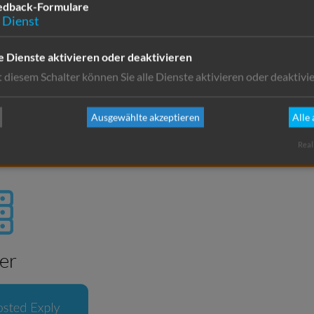
edback-Formulare
Dienst
e Dienste aktivieren oder deaktivieren
Wichtiger Hinweis!
 diesem Schalter können Sie alle Dienste aktivieren oder deaktivie
Ausgewählte akzeptieren
Alle
024 wird der Exply für Jira Cloud Servi
Real
er